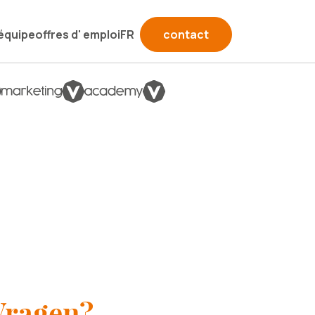
équipe
offres d' emploi
FR
contact
NL
DE
EN
FR
Vragen?