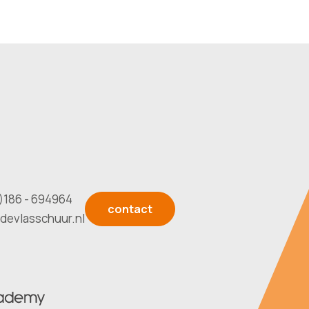
)186 - 694964
contact
devlasschuur.nl